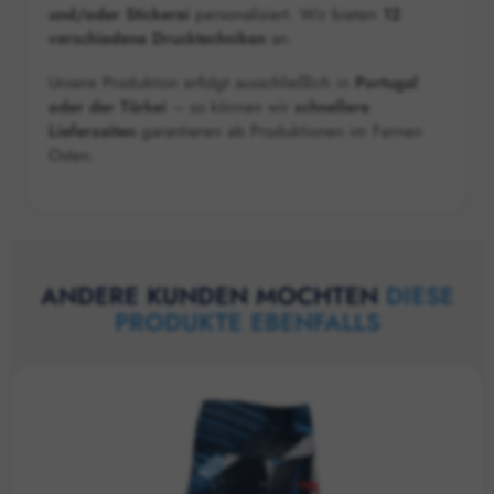
und/oder Stickerei
personalisiert. Wir bieten
12
verschiedene Drucktechniken
an.
Unsere Produktion erfolgt ausschließlich in
Portugal
oder der Türkei
– so können wir
schnellere
Lieferzeiten
garantieren als Produktionen im Fernen
Osten.
ANDERE KUNDEN MOCHTEN
DIESE
PRODUKTE EBENFALLS