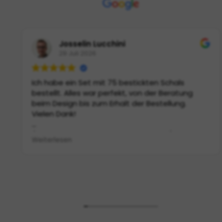
Josselin Lucchini
29 Juli 2026
Ich habe ein Set mit 75 bestickten Schals
bestellt. Alles war perfekt, von der Beratung
beim Design bis zum Erhalt der Bestellung.
Vielen Dank!
(Von Google übersetzt,
siehe Original
)
Weiterlesen