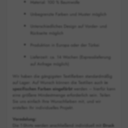
Material: 100 % Baumwolle
Unbegrenzte Farben und Muster möglich
Unterschiedliches Design auf Vorder- und
Rückseite möglich
Produktion in Europa oder der Türkei
Lieferzeit: ca. 14 Wochen (Expresslieferung
auf Anfrage möglich)
Wir haben die gängigsten Textilfarben standardmäßig
auf Lager. Auf Wunsch können die Textilien auch
in
spezifischen Farben eingefärbt
werden – hierfür kann
eine größere Mindestmenge erforderlich sein. Teilen
Sie uns einfach Ihre Wunschfarben mit, und wir
erstellen Ihr individuelles Projekt.
Veredelung:
Die T-Shirts werden anschließend individuell mit
Druck