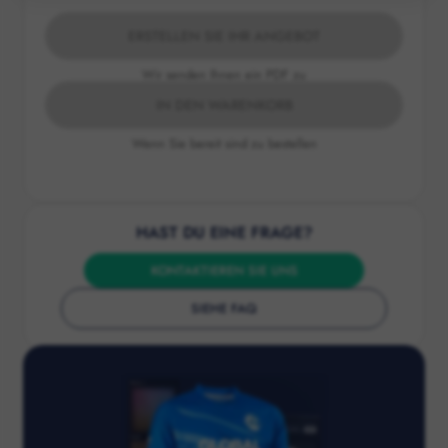
ERSTELLEN SIE IHR ANGEBOT
Wir senden Ihnen ein PDF zu
IN DEN WARENKORB
Wenn Sie bereit sind zu bestellen
HAST DU EINE FRAGE?
KONTAKTIEREN SIE UNS
SIEHE FAQ