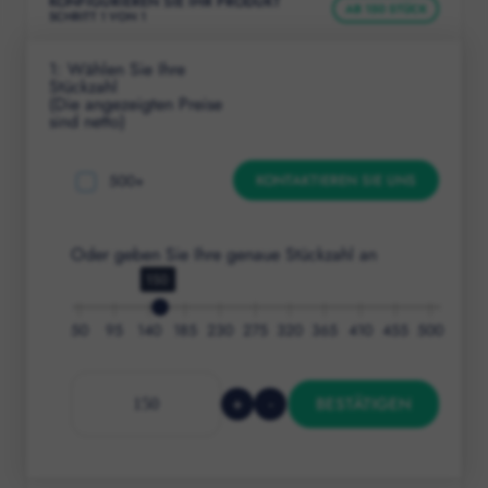
KONFIGURIEREN SIE IHR PRODUKT
AB
150
STÜCK
SCHRITT
1
VON
1
1
: Wählen Sie Ihre
Stückzahl
(Die angezeigten Preise
sind netto)
500
+
KONTAKTIEREN SIE UNS
Oder geben Sie Ihre genaue Stückzahl an
150
50
95
140
185
230
275
320
365
410
455
500
+
-
BESTÄTIGEN