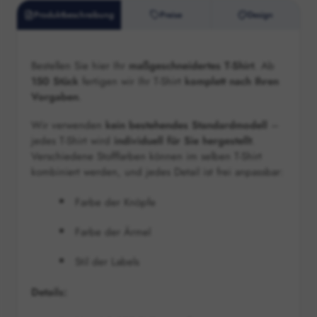
Produktbeschreibung
Preise
Design
Bestellen Sie hier Ihr
maßgeschneidertes T-Shirt
. Ab
150 Stück
fertigen wir Ihr T-Shirt
komplett nach Ihren
Vorgaben
.
Wir verwenden
kein bestehendes Standardmodell
–
jedes T-Shirt wird
individuell für Sie hergestellt
.
Verschiedene Stofffarben können im selben T-Shirt
kombiniert werden, und jedes Detail ist frei anpassbar:
Farbe der Knöpfe
Farbe der Ärmel
Stil der Labels
Details: