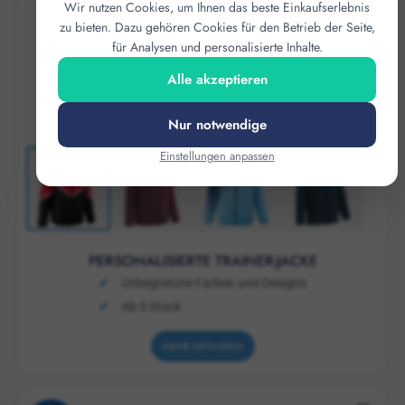
Wir nutzen Cookies, um Ihnen das beste Einkaufserlebnis
zu bieten. Dazu gehören Cookies für den Betrieb der Seite,
für Analysen und personalisierte Inhalte.
Alle akzeptieren
Nur notwendige
Einstellungen anpassen
PERSONALISIERTE TRAINER-JACKE
Unbegrenzte Farben und Designs
Ab 5 Stück
MEHR ERFAHREN