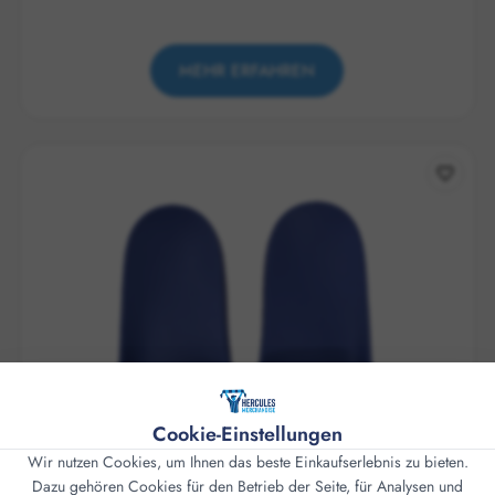
MEHR ERFAHREN
Cookie-Einstellungen
Wir nutzen Cookies, um Ihnen das beste Einkaufserlebnis zu bieten.
Dazu gehören Cookies für den Betrieb der Seite, für Analysen und