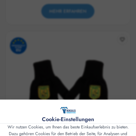
MEHR ERFAHREN
Cookie-Einstellungen
Wir nutzen Cookies, um Ihnen das beste Einkaufserlebnis zu bieten.
Dazu gehören Cookies für den Betrieb der Seite, für Analysen und