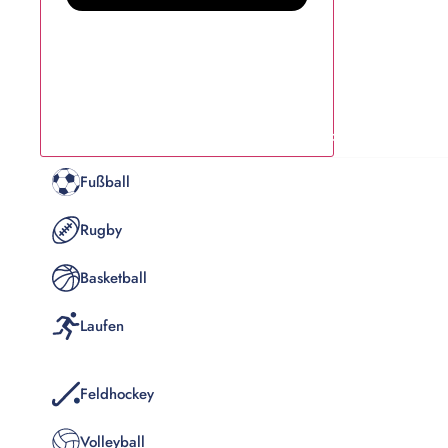
Schließe Sportarte
Fußball
Rugby
Basketball
Laufen
Feldhockey
Volleyball