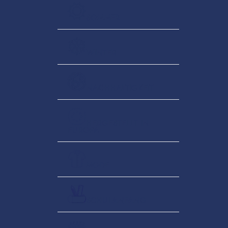
SOMMER
WINTER
NACHHALTIGKEIT
HERGESTELLT IN
EUROPA
MODE
SCHULANFANG