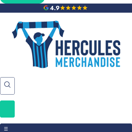
4.9
☰