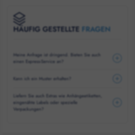
HÄUFIG GESTELLTE
FRAGEN
Meine Anfrage ist dringend. Bieten Sie auch
einen Express-Service an?
Kann ich ein Muster erhalten?
Liefern Sie auch Extras wie Anhängeetiketten,
eingenähte Labels oder spezielle
Verpackungen?