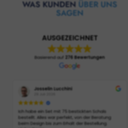
WAS KUNDEN
ÜBER UNS
SAGEN
AUSGEZEICHNET
Basierend auf
276 Bewertungen
Josselin Lucchini
29 Juli 2026
Ich habe ein Set mit 75 bestickten Schals
bestellt. Alles war perfekt, von der Beratung
beim Design bis zum Erhalt der Bestellung.