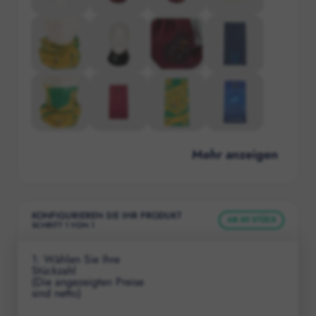
Mehr anzeigen
KONFIGURIEREN SIE IHR PRODUKT
AB
50
STÜCK
SCHRITT
1
VON
1
1
: Wählen Sie Ihre
Stückzahl
(Die angezeigten Preise
sind netto)