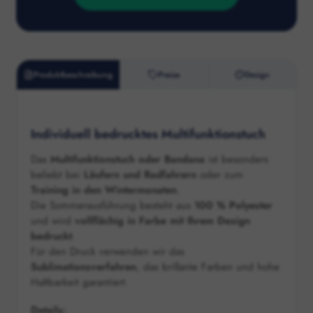
Produktbeschreibung
Preise
Design
Individuell bedrucktes Multifunktionstuch
Das
Multifunktionstuch oder Bandana
ist besonders
beliebt bei
Läufern und Radfahrern
oder zum
Training in den Wintermonaten
.
Die Sommerausführung besteht aus
100 % Polyester
und wird
vollflächig in Farbe mit Ihrem Design
bedruckt
.
Für den Druck verwenden wir das
Sublimationsverfahren
, das brillante Farben und hohe
Haltbarkeit garantiert.
Details: