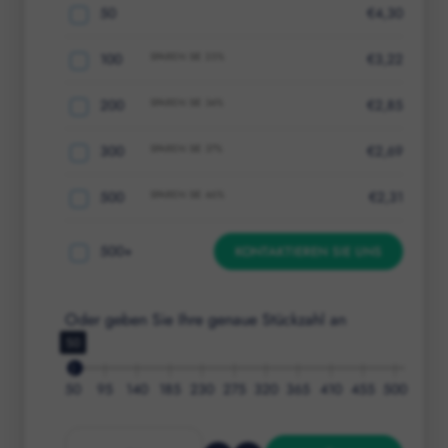
50
€
4,30
100
SPAREN SIE
25
%
€
3,22
200
SPAREN SIE
34
%
€
2,85
300
SPAREN SIE
37
%
€
2,69
500
SPAREN SIE
46
%
€
2,31
500
+
KONTAKTIEREN SIE UNS
Oder geben Sie Ihre genaue Stückzahl an
50
50
95
140
185
230
275
320
365
410
455
500