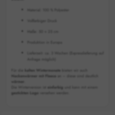
Material: 100 % Polyester
Vollfarbiger Druck
Maße: 50 × 25 cm
Produktion in Europa
Lieferzeit: ca. 3 Wochen (Expresslieferung auf
Anfrage möglich)
Für die
kalten Wintermonate
bieten wir auch
Nackenwärmer mit Fleece
an – diese sind deutlich
wärmer
.
Die Winterversion ist
einfarbig
und kann mit einem
gestickten Logo
versehen werden.