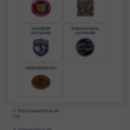
GEWEBTER
SUBLIMATIONS-
AUFNÄHER
AUFNÄHER
LEDERABZEICHEN
2
:
Rückseitengestaltung der
Cap
3
:
Seitengestaltung der