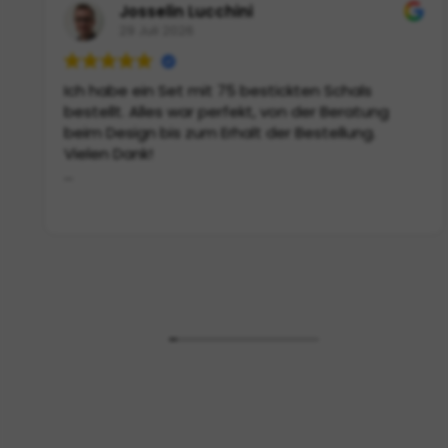
Josselin Lucchini
29 Juli 2026
Ich habe ein Set mit 75 bestickten Schals
bestellt. Alles war perfekt, von der Beratung
beim Design bis zum Erhalt der Bestellung.
Vielen Dank!
(Von Google übersetzt,
siehe Original
)