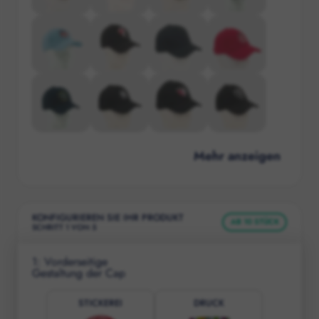
Mehr anzeigen
KONFIGURIEREN SIE IHR PRODUKT
AB
10
STÜCK
SCHRITT
1
VON
5
1
:
Vorderseitige
Gestaltung der Cap
STICKEREI
DRUCK