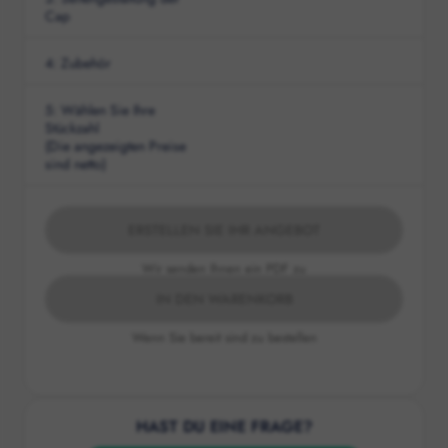
Cap
4
:
Zubehör
5
: Wählen Sie Ihre
Stückzahl
(Die angezeigten Preise
sind netto)
ERSTELLEN SIE IHR ANGEBOT
Wir senden Ihnen ein PDF zu
IN DEN WARENKORB
Wenn Sie bereit sind zu bestellen
HAST DU EINE FRAGE?