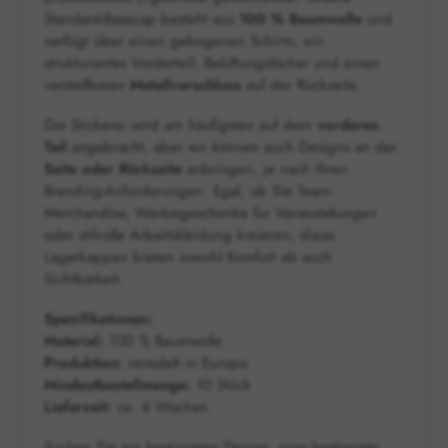
Standard-Basecap besteht aus
100 % Baumwolle
und
verfügt über einen gebogenen Schirm, ein
strukturiertes Vorderteil, Belüftungslöcher und einen
verstellbaren
Metallverschluss
auf der Rückseite.
Die Stickerei wird am häufigsten auf dem
vorderen
Teil
angebracht, aber wir können auch Designs an der
Seite oder Rückseite
anbringen, je nach Ihren
Branding-Anforderungen. Egal, ob Sie Team-
Merchandise, Werbegeschenke für Veranstaltungen
oder stilvolle Arbeitskleidung kreieren, diese
Lagerkappen bieten sowohl Komfort als auch
Sichtbarkeit.
Spezifikationen:
Material:
100 % Baumwolle
Produktion:
veredelt in Europa
Mindestbestellmenge:
10 Stück
Lieferzeit:
ca. 4 Wochen
Suchen Sie ein bestimmtes Design, eine bestimmte