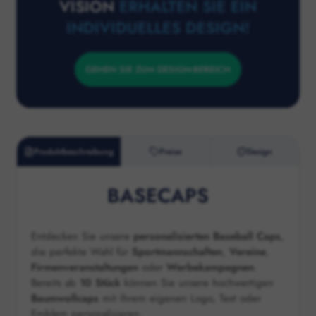
VISION
ERHALTEN SIE EIN
INDIVIDUELLES DESIGN!
GEHEN SIE ZUM DESIGN-BEREICH
Produktbeschreibung
Preise
Design
BASECAPS
Entdecken Sie unsere
personalisierten Baseball Caps
,
die perfekte Wahl für
Sportmannschaften
,
Vereine
,
Firmenveranstaltungen
oder
Werbekampagnen
.
Bereits ab
10 Stück
können Sie unsere hochwertigen
Baumwollcaps
mit Ihrem eigenen Logo, Text oder
Emblem personalisieren.