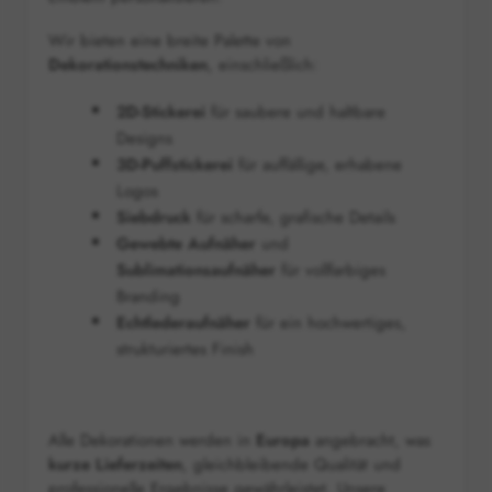
Wir bieten eine breite Palette von
Dekorationstechniken
, einschließlich:
2D-Stickerei
für saubere und haltbare
Designs
3D-Puffstickerei
für auffällige, erhabene
Logos
Siebdruck
für scharfe, grafische Details
Gewebte Aufnäher
und
Sublimationsaufnäher
für vollfarbiges
Branding
Echtlederaufnäher
für ein hochwertiges,
strukturiertes Finish
Alle Dekorationen werden in
Europa
angebracht, was
kurze Lieferzeiten
, gleichbleibende Qualität und
professionelle Ergebnisse gewährleistet. Unsere