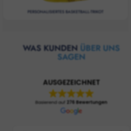
PERSONALISIERTES BASKETBALL-TRIKOT
WAS KUNDEN
ÜBER UNS
SAGEN
AUSGEZEICHNET
Basierend auf
276 Bewertungen