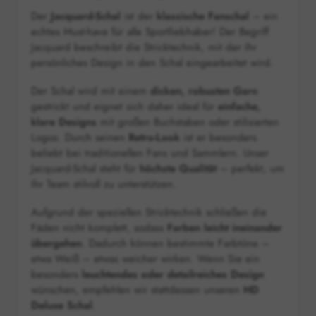
Der
Jacquard-Schal
ist der
klassische Fanschal
– ein
echtes Must-have für alle Sportliebhaber! Der Begriff
Jacquard
beschreibt die Stricktechnik, mit der Ihr
persönliches Design in den Schal eingearbeitet wird.
Der Schal wird mit einem
dicken, robusten Garn
gestrickt und eignet sich daher ideal für
einfache,
klare Designs
mit großen Buchstaben oder stilisierten
Logos. Durch seinen
Retro-Look
ist er besonders
beliebt bei traditionellen Fans und Sammlern. Unser
Jacquard-Schal steht für
höchste Qualität
– perfekt, um
Ihr Team stilvoll zu unterstützen.
Aufgrund der speziellen Stricktechnik schließen die
Fäden nicht komplett, sodass
Farben leicht ineinander
übergehen
. Dadurch können bestimmte Farbtöne –
etwa Weiß – etwas weicher wirken. Wenn Sie ein
besonders
leuchtendes oder detailreiches Design
wünschen, empfehlen wir stattdessen unseren
HD
Deluxe Schal
.