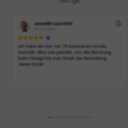
Josselin Lucchini
29 Juli 2026
Ich habe ein Set mit 75 bestickten Schals
bestellt. Alles war perfekt, von der Beratung
beim Design bis zum Erhalt der Bestellung.
Vielen Dank!
(Von Google übersetzt,
siehe Original
)