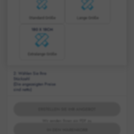
Standard Größe
Lange Größe
180 X 18CM
Extralange Größe
2
: Wählen Sie Ihre
Stückzahl
(Die angezeigten Preise
sind netto)
ERSTELLEN SIE IHR ANGEBOT
Wir senden Ihnen ein PDF zu
IN DEN WARENKORB