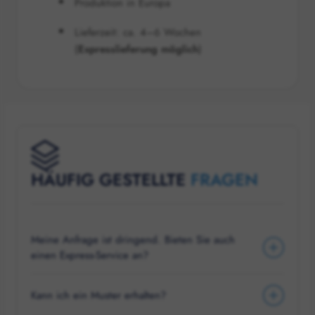
Produktion in Europa
Lieferzeit: ca. 4–6 Wochen
(
Expresslieferung möglich
)
HÄUFIG GESTELLTE
FRAGEN
Meine Anfrage ist dringend. Bieten Sie auch
einen Express-Service an?
Kann ich ein Muster erhalten?