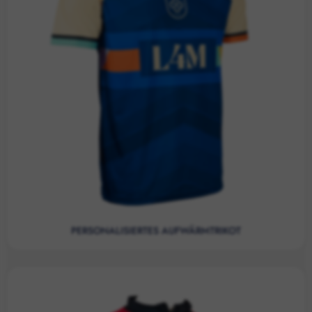
PERSONALISIERTES AUFWÄRMTRIKOT