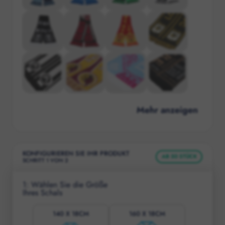
Mehr anzeigen
KONFIGURIEREN SIE IHR PRODUKT
AB
50
STÜCK
SCHRITT
1
VON
2
1
:
Wählen Sie die Größe
Ihres Schals
140 X 18CM
160 X 18CM