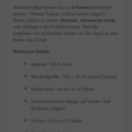
Standardmäßig können bis zu
3 Farben
kombiniert
werden. Weitere Farben sind technisch möglich,
führen jedoch zu einem
dickeren, schwereren Schal
und verlängern die Produktionszeit. Deshalb
empfehlen wir zusätzliche Farben nur für Logos an den
Enden des Schals.
Technische Details:
Material: 100 % Acryl
Standardgröße: 140 × 18 cm (ohne Fransen)
Kombination von bis zu 3 Farben
Unterschiedliches Design auf Vorder- und
Rückseite möglich
Fransen in bis zu 3 Farben