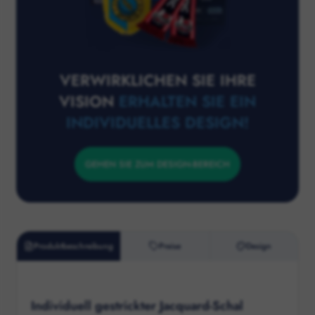
VERWIRKLICHEN SIE IHRE
VISION
ERHALTEN SIE EIN
INDIVIDUELLES DESIGN!
GEHEN SIE ZUM DESIGN-BEREICH
Produktbeschreibung
Preise
Design
Individuell gestrickter Jacquard-Schal