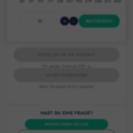
30
57
84
111
138
165
192
219
246
273
300
+
-
BESTÄTIGEN
ERSTELLEN SIE IHR ANGEBOT
Wir senden Ihnen ein PDF zu
IN DEN WARENKORB
Wenn Sie bereit sind zu bestellen
HAST DU EINE FRAGE?
KONTAKTIEREN SIE UNS