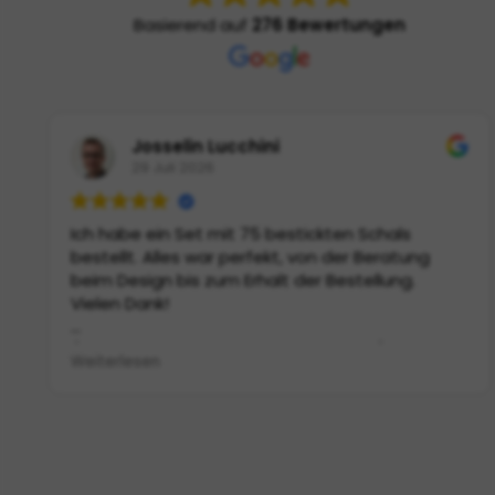
Basierend auf
276 Bewertungen
Josselin Lucchini
29 Juli 2026
Ich habe ein Set mit 75 bestickten Schals
bestellt. Alles war perfekt, von der Beratung
beim Design bis zum Erhalt der Bestellung.
Vielen Dank!
(Von Google übersetzt,
siehe Original
)
Weiterlesen