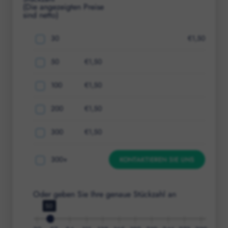
(Die angezeigten Preise
sind netto)
30
€
1,50
50
€
1,50
100
€
1,50
200
€
1,50
300
€
1,50
300
+
KONTAKTIEREN SIE UNS
Oder geben Sie Ihre genaue Stückzahl an
50