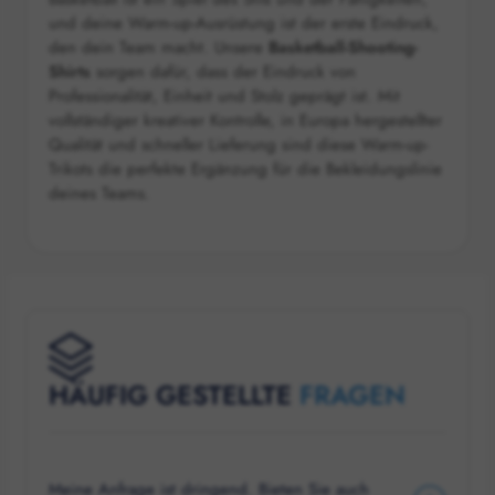
und deine Warm-up-Ausrüstung ist der erste Eindruck,
den dein Team macht. Unsere
Basketball-Shooting-
Shirts
sorgen dafür, dass der Eindruck von
Professionalität, Einheit und Stolz geprägt ist. Mit
vollständiger kreativer Kontrolle, in Europa hergestellter
Qualität und schneller Lieferung sind diese Warm-up-
Trikots die perfekte Ergänzung für die Bekleidungslinie
deines Teams.
HÄUFIG GESTELLTE
FRAGEN
Meine Anfrage ist dringend. Bieten Sie auch