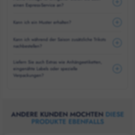
einen Express-Service an?
Kann ich ein Muster erhalten?
Kann ich während der Saison zusätzliche Trikots
nachbestellen?
Liefern Sie auch Extras wie Anhängeetiketten,
eingenähte Labels oder spezielle
Verpackungen?
ANDERE KUNDEN MOCHTEN
DIESE
PRODUKTE EBENFALLS