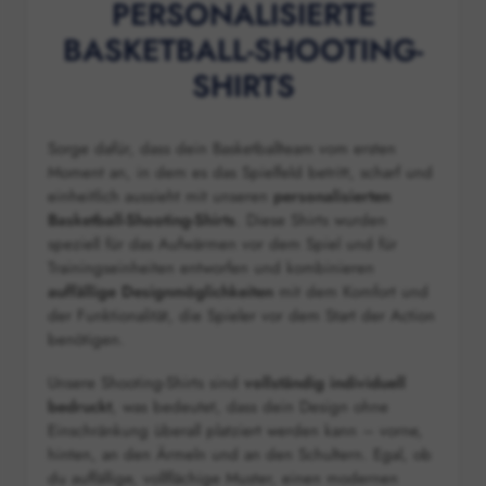
PERSONALISIERTE
BASKETBALL-SHOOTING-
SHIRTS
Sorge dafür, dass dein Basketballteam vom ersten
Moment an, in dem es das Spielfeld betritt, scharf und
einheitlich aussieht mit unseren
personalisierten
Basketball-Shooting-Shirts
. Diese Shirts wurden
speziell für das Aufwärmen vor dem Spiel und für
Trainingseinheiten entworfen und kombinieren
auffällige Designmöglichkeiten
mit dem Komfort und
der Funktionalität, die Spieler vor dem Start der Action
benötigen.
Unsere Shooting-Shirts sind
vollständig individuell
bedruckt
, was bedeutet, dass dein Design ohne
Einschränkung überall platziert werden kann – vorne,
hinten, an den Ärmeln und an den Schultern. Egal, ob
du auffällige, vollflächige Muster, einen modernen