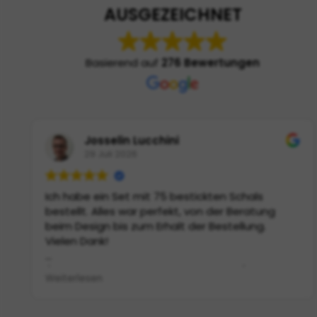
AUSGEZEICHNET
Basierend auf
276 Bewertungen
Josselin Lucchini
29 Juli 2026
Ich habe ein Set mit 75 bestickten Schals
bestellt. Alles war perfekt, von der Beratung
beim Design bis zum Erhalt der Bestellung.
Vielen Dank!
(Von Google übersetzt,
siehe Original
)
Weiterlesen