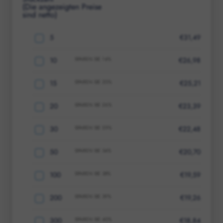
(Die angezeigten Preise
sind netto)
5
€
31,49
10
SPAREN SIE
14
%
€
26,98
15
SPAREN SIE
20
%
€
25,21
20
SPAREN SIE
26
%
€
23,39
30
SPAREN SIE
29
%
€
22,48
50
SPAREN SIE
34
%
€
20,70
100
SPAREN SIE
38
%
€
19,59
200
SPAREN SIE
39
%
€
19,26
300
SPAREN SIE
40
%
€
18,84