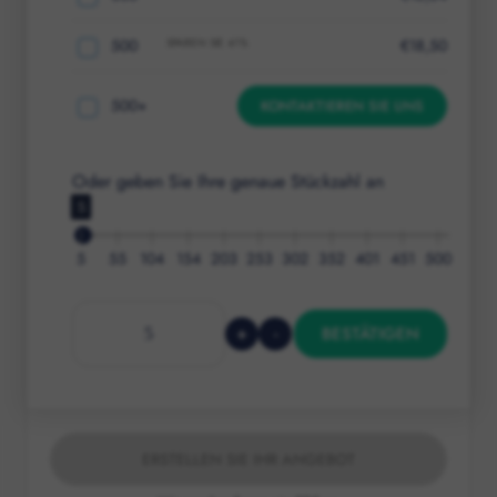
500
SPAREN SIE
41
%
€
18,50
500
+
KONTAKTIEREN SIE UNS
Oder geben Sie Ihre genaue Stückzahl an
5
5
55
104
154
203
253
302
352
401
451
500
+
-
BESTÄTIGEN
ERSTELLEN SIE IHR ANGEBOT