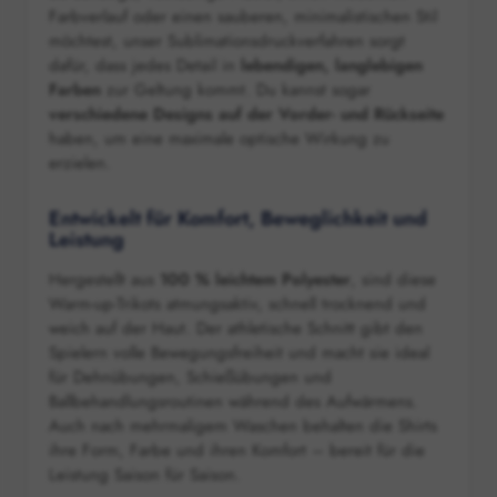
Farbverlauf oder einen sauberen, minimalistischen Stil
möchtest, unser Sublimationsdruckverfahren sorgt
dafür, dass jedes Detail in
lebendigen, langlebigen
Farben
zur Geltung kommt. Du kannst sogar
verschiedene Designs auf der Vorder- und Rückseite
haben, um eine maximale optische Wirkung zu
erzielen.
Entwickelt für Komfort, Beweglichkeit und
Leistung
Hergestellt aus
100 % leichtem Polyester
, sind diese
Warm-up-Trikots atmungsaktiv, schnell trocknend und
weich auf der Haut. Der athletische Schnitt gibt den
Spielern volle Bewegungsfreiheit und macht sie ideal
für Dehnübungen, Schießübungen und
Ballbehandlungsroutinen während des Aufwärmens.
Auch nach mehrmaligem Waschen behalten die Shirts
ihre Form, Farbe und ihren Komfort – bereit für die
Leistung Saison für Saison.