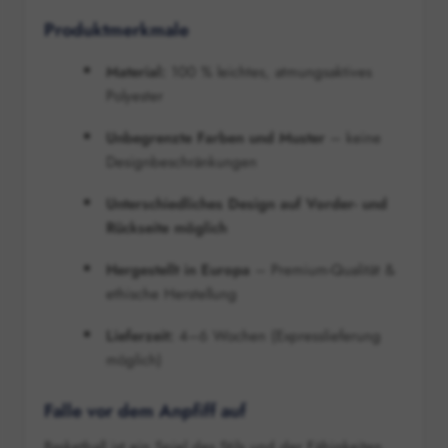
Produktmerkmale
Material:
100 % leichtes, atmungsaktives
Polyester
Unbegrenzte Farben und Muster
– keine
Designbeschränkungen
Unterschiedliches Design auf Vorder- und
Rückseite möglich
Hergestellt in Europa
– Premium-Qualität &
ethische Herstellung
Lieferzeit:
4–6 Wochen (Expresslieferung
möglich)
Falle vor dem Anpfiff auf
Basketball ist ein Spiel des Stils und der Fähigkeiten,