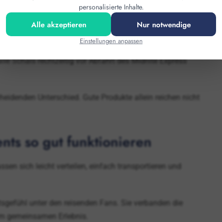
personalisierte Inhalte.
Alle akzeptieren
Nur notwendige
Einstellungen anpassen
le Schals rechtzeitig vor Abfahrt des Midnite Express
heidenden Unterschied. Gute Produkte allein reichen nicht
nts so gut funktionieren
sen sich leicht verteilen, einfach transportieren und
sgefühl unter den reisenden Fans. Sie verbanden die
nem gemeinsamen Erlebnis.