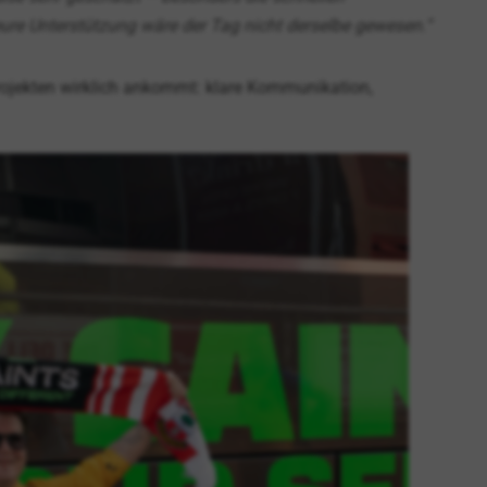
ure Unterstützung wäre der Tag nicht derselbe gewesen.“
projekten wirklich ankommt: klare Kommunikation,