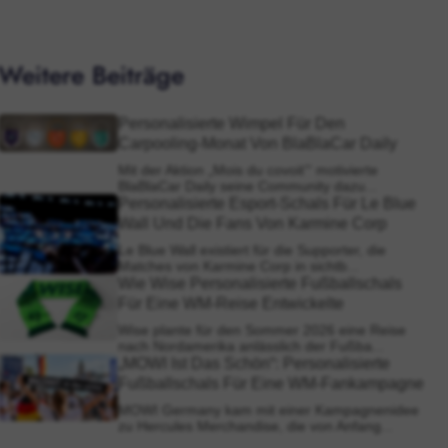
Weitere Beiträge
Personalisierte Wimpel Für Den
Carpooling-Monat Von BlaBlaCar Daily
Mit der Aktion „Mois du covoit’“ motivierte
BlaBlaCar Daily seine Community dazu...
Personalisierte Esport-Schals Für Le Blue
Wall Und Die Fans Von Karmine Corp
Le Blue Wall existiert für die Supporter, die
Matches von Karmine Corp in sichtb...
Wie Wise Personalisierte Fußballschals
Für Eine WM-Reise Entwickelte
Wise plante für den Sommer 2026 eine Reise
nach Nordamerika anlässlich der Fußba...
„MOWI Ist Das Schön“: Personalisierte
Fußballschals Für Eine WM-Fankampagne
MOWI Germany kam mit einer Kampagnenidee
zu Hercules Merchandise, die von Anfang...