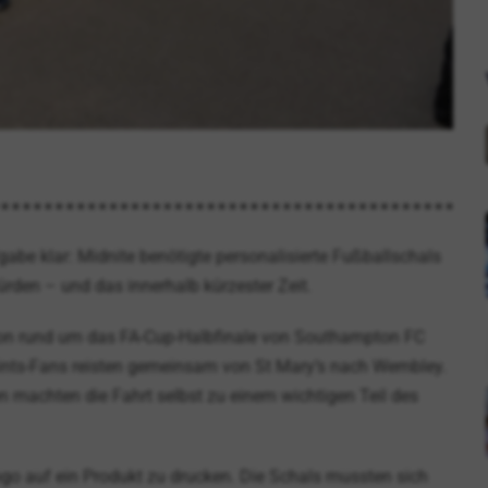
gabe klar: Midnite benötigte personalisierte Fußballschals
den – und das innerhalb kürzester Zeit.
ktion rund um das FA-Cup-Halbfinale von Southampton FC
aints-Fans reisten gemeinsam von St Mary’s nach Wembley.
 machten die Fahrt selbst zu einem wichtigen Teil des
Logo auf ein Produkt zu drucken. Die Schals mussten sich