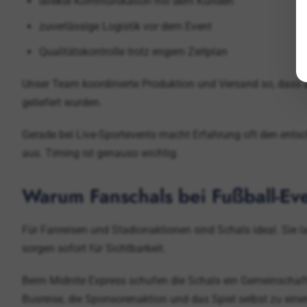
direkte Kommunikation mit dem Kunden
zuverlässige Logistik vor dem Event
Qualitätskontrolle trotz engem Zeitplan
Unser Team koordinierte Produktion und Versand so, dass al
geliefert wurden.
Gerade bei Live-Sportevents macht Erfahrung oft den entsc
aus. Timing ist genauso wichtig.
Warum Fanschals bei Fußball-Eve
Für Fanreisen und Stadionaktionen sind Schals ideal. Sie las
sorgen sofort für Sichtbarkeit.
Beim Midnite Express schufen die Schals ein Gemeinschaft
Busreise, die Sponsorenaktion und das Spiel selbst zu ei