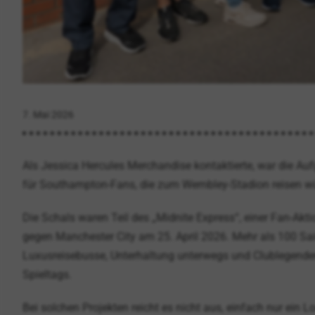
7. Mai 2026
Als Jessica Hercules Merchandise kontaktierte, war die Auf
für Southampton-Fans, die zum Wembley-Stadion reisen wür
Die Schals waren Teil des „Midnite Express“, einer Fan-A
gegen Manchester City am 25. April 2026. Mehr als 100 S
Luxusreisebusse, Unterhaltung unterwegs und Clublegenden
Spieltags.
Bei solchen Projekten reicht es nicht aus, einfach nur ein 