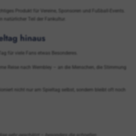
chtiges Produkt für Vereine, Sponsoren und Fußball-Events.
 natürlicher Teil der Fankultur.
eltag hinaus
ag für viele Fans etwas Besonderes.
ame Reise nach Wembley – an die Menschen, die Stimmung
iert nicht nur am Spieltag selbst, sondern bleibt oft noch
se sehr geschätzt – besonders die schnellen