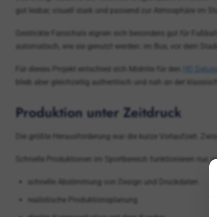
gut lesbar, visuell stark und passend zur Atmosphäre im St
Gestrickte Fanschals eignen sich besonders gut für Fußball
automatisch, wie sie genutzt werden: im Bus, vor dem Sta
Für dieses Projekt entschied sich Midnite für den
HD Deluxe
blieb aber gleichzeitig authentisch und nah an der klassisc
Produktion unter Zeitdruck
Die größte Herausforderung war die kurze Vorlaufzeit. Zwi
Schnelle Produktionen im Sportbereich funktionieren nur, 
schnelle Abstimmung von Design und Druckdaten
realistische Produktionsplanung