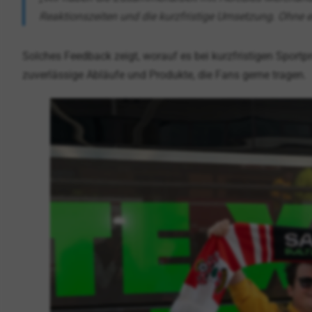
Reaktionszeiten und die kurzfristige Umsetzung. Ohne e
Solches Feedback zeigt, worauf es bei kurzfristigen Sport
zuverlässige Abläufe und Produkte, die Fans gerne tragen.