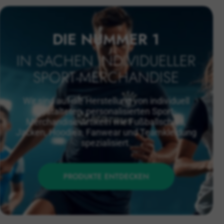
DIE NUMMER 1
IN SACHEN INDIVIDUELLER
SPORT-MERCHANDISE
Wir sind auf die Herstellung von individuell
gestalteten, personalisierten Sport-
Merchandise-Artikeln wie Fußballschals,
Jacken, Hoodies, Fanwear und Teamkleidung
spezialisiert.
PRODUKTE ENTDECKEN