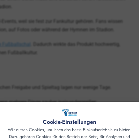
adion.
-Events, weil sie fest zur Fankultur gehören. Fans wissen
dion, auf Fotos oder während der Hymnen im Stadion.
 Fußballschal
. Dadurch wirkte das Produkt hochwertig,
hen Fußballkultur.
schen Freigabe und Spieltag lagen nur wenige Tage.
wenn mehrere Dinge sauber ineinandergreifen:
Cookie-Einstellungen
Wir nutzen Cookies, um Ihnen das beste Einkaufserlebnis zu bieten.
Dazu gehören Cookies für den Betrieb der Seite, für Analysen und