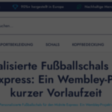
90%+ hergestellt in Europa
Nachhaltige Merc
SPORTBEKLEIDUNG
SCHALS
KOPFBEDECKUNG
lisierte Fußballschals
xpress: Ein Wembley-P
kurzer Vorlaufzeit
Personalisierte Fußballschals für den Midnite Express: Ein Wembley-Projekt m