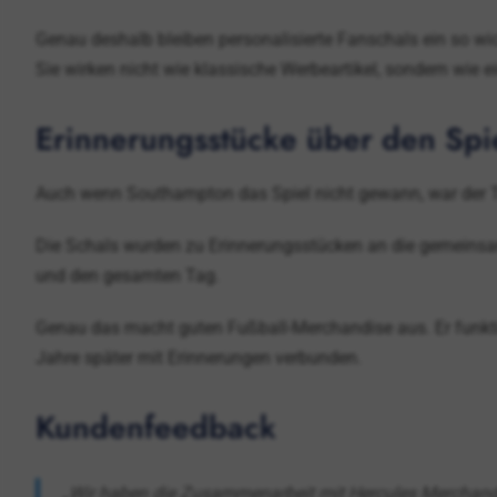
Genau deshalb bleiben personalisierte Fanschals ein so wi
Sie wirken nicht wie klassische Werbeartikel, sondern wie ein
Erinnerungsstücke über den Spi
Auch wenn Southampton das Spiel nicht gewann, war der T
Die Schals wurden zu Erinnerungsstücken an die gemeins
und den gesamten Tag.
Genau das macht guten Fußball-Merchandise aus. Er funktion
Jahre später mit Erinnerungen verbunden.
Kundenfeedback
„Wir haben die Zusammenarbeit mit Hercules Merchandi