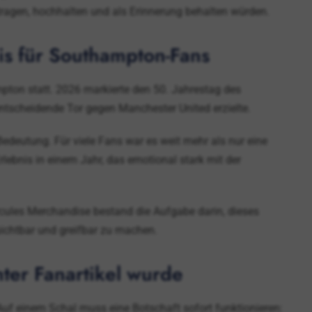
tragen, hochhalten und als Erinnerung behalten würden.
s für Southampton-Fans
pton statt. 2026 markierte den 50. Jahrestag des
tscheidende Tor gegen Manchester United erzielte.
edeutung. Für viele Fans war es weit mehr als nur eine
lebnis in einem Jahr, das emotional stark mit der
rcules Merchandise bestand die Aufgabe darin, dieses
sichtbar und greifbar zu machen.
hter Fanartikel wurde
 Auf einem Schal muss eine Botschaft sofort funktionieren: