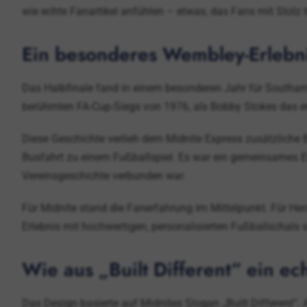
wie echte Fanartikel anfühlen – etwas, das Fans mit Stolz 
Ein besonderes Wembley-Erlebni
Das Halbfinale fand in einem besonderen Jahr für Southam
berühmten FA-Cup-Siegs von 1976, als Bobby Stokes das en
Diese Geschichte verlieh dem Midnite Express zusätzliche B
Busfahrt zu einem Fußballspiel. Es war ein gemeinsames Er
Vereinsgeschichte verbunden war.
Für Midnite stand die Fanerfahrung im Mittelpunkt. Für He
Erlebnis mit hochwertigen, personalisierten Fußballschals 
Wie aus „Built Different“ ein ec
Das Design basierte auf Midnites Slogan „Built Different“.